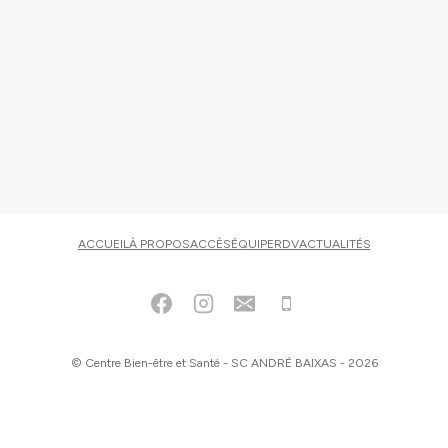
ACCUEIL
À PROPOS
ACCÈS
ÉQUIPE
RDV
ACTUALITÉS
© Centre Bien-être et Santé - SC ANDRÉ BAIXAS - 2026