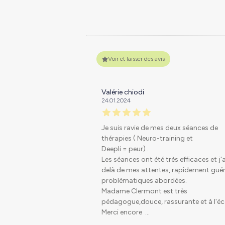
Voir et laisser des avis
Valérie chiodi
24.01.2024
Je suis ravie de mes deux séances de
thérapies ( Neuro-training et
Deepli = peur) .
Les séances ont été très efficaces et j'
delà de mes attentes, rapidement guéri
problématiques abordées.
Madame Clermont est très
pédagogue,douce, rassurante et à l'éc
Merci encore
...