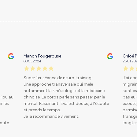
Manon Fougerouse
Chloé P
03.03.2024
25.01.20
Super 1er séance de neuro-training!
J'ai co
Une approche transversale qui mêle
migrain
notamment la kinésiologie et la médecine
sont es
ai pu au
chinoise. Le corps parle sans passer par le
pas eu 
r les
mental. Fascinant! Eva est douce, à l'écoute
écoute,
et prends le temps.
permise
Je la recommande vivement.
transgé
oute.
longte