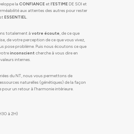
veloppe la
CONFIANCE
et
l’ESTIME
DE SOI et
méabilité aux attentes des autres pour rester
est
ESSENTIEL
.
iens totalement à
votre écoute
, de ce que
se, de votre perception de ce que vous vivez,
s pose problème. Puis nous écoutons ce que
 votre
inconscient
cherche à vous dire en
valeurs internes.
ariées du NT, nous vous permettons de
ressources naturelles (génétiques) de la façon
pour un retour à l’harmonie intérieure.
1H30 à 2H)