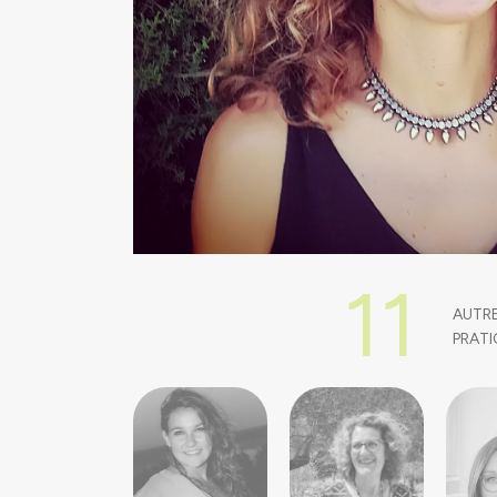
11
1
AUTR
1
PRATI