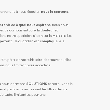
parvenons à nous écouter,
nous le
sentons
.
btenir ce à quoi nous aspirons
, nous nous
ec ce qui nous entoure, la
douleur
et
ans notre quotidien, si ce n’est la
maladie
. Les
épètent
… le quotidien est
compliqué
, à la
écupérer de notre histoire, de trouver quelles
ons nous limitent pour accéder à
s nous orientons
SOLUTIONS
et retrouvons la
és
et pertinents en cassant les filtres de nos
abitudes limitantes, pour une