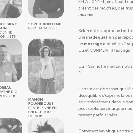
RELATIONNEL, en affectif c
créant des
malaises
, des
frus
maladie
.
CE BIERO
SOPHIE BONTEMPI
AIN
PSYCHANALYSTE
Selon notre approche tout
ICIENNE
IONNISTE
une
inadéquation
par rappo
un
message
auquel le NT se
Où et COMMENT il faut agir.
Où ? Sur notre mental, notre
?
DOREAU
L’erreur est de penser que là 
ATHE D.O.
déséquilibre s’exprime là où n
ROLOGUE
MANON
agir précisément dans le doma
FOUGEROUSE
PRATICIENNE EN
peut expliquer pourquoi nos
ÉNERGÉTIQUE
restent parfois vains.
CHINOISE
Comment savoir que notre géo