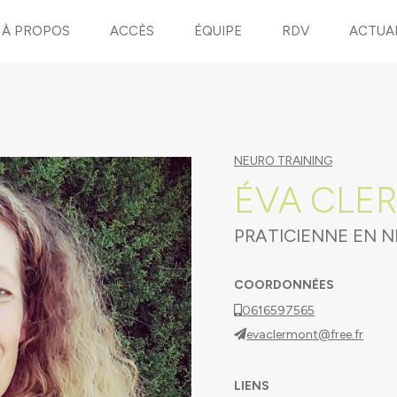
À PROPOS
ACCÈS
ÉQUIPE
RDV
ACTUA
NEURO TRAINING
ÉVA CLE
PRATICIENNE EN 
COORDONNÉES
0616597565
evaclermont@free.fr
LIENS