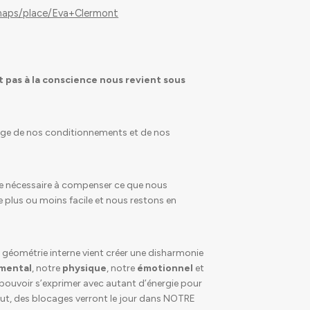
maps/place/Eva+Clermont
t pas à la conscience nous revient sous
e de nos conditionnements et de nos
ie nécessaire à compenser ce que nous
te plus ou moins facile et nous restons en
 géométrie interne vient créer une disharmonie
mental
, notre
physique
, notre
émotionnel
et
pouvoir s’exprimer avec autant d’énergie pour
aut, des blocages verront le jour dans NOTRE