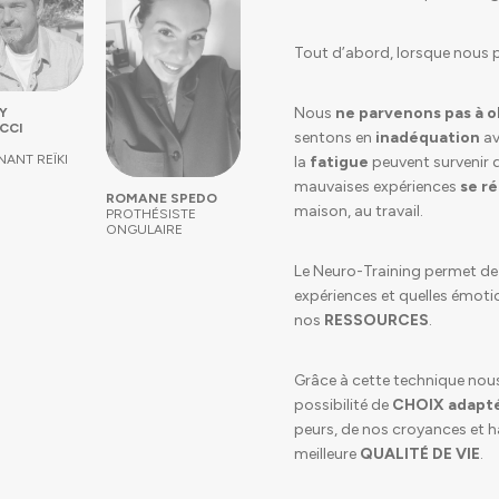
Tout d’abord, lorsque nous 
Nous
ne parvenons pas à o
Y
CCI
sentons en
inadéquation
av
NANT REÏKI
la
fatigue
peuvent survenir d
mauvaises expériences
se r
ROMANE SPEDO
maison, au travail.
PROTHÉSISTE
ONGULAIRE
Le Neuro-Training permet de r
expériences et quelles émoti
nos
RESSOURCES
.
Grâce à cette technique nou
possibilité de
CHOIX
adapt
peurs, de nos croyances et h
meilleure
QUALITÉ DE VIE
.